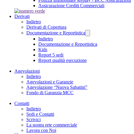
Polizza Immobiliare Replay - BCC Assicurazioni
Assicurazione Crediti Commerciali
Derivati
Indietro
Derivati di Copertura
Documentazione e Reportistica
Indietro
Documentazione e Reportistica
Kids
Report 5 sedi
Report qualità esecuzione
Agevolazioni
Indietro
Agevolazioni e Garanzie
Agevolazione “Nuova Sabatini”
Fondo di Garanzia MCC
Contatti
Indietro
Sedi e Contatti
Scrivici
La nostra rete commerciale
Lavora con Noi