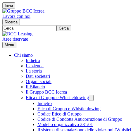
Invia
Lavora con noi
Ricerca
Cerca
Aree riservate
Menu
Chi siamo
Indietro
L'azienda
La storia
Dati societari
Organi sociali
Il Bilancio
Il Gruppo BCC Iccrea
Etica di Gruppo e Whistleblowing
Indietro
Etica di Gruppo e Whistleblowing
Codice Etico di Gruppo
Codice di Condotta Anticorruzione di Gruppo
Modello organizzativo 231/01
Il sistema di segnalazione delle violazioni (Whistl