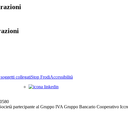
razioni
azioni
soggetti collegati
Stop Frodi
Accessibilità
00580
Società partecipante al Gruppo IVA Gruppo Bancario Cooperativo Iccre