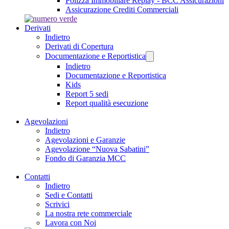
Polizza Immobiliare Replay - BCC Assicurazioni
Assicurazione Crediti Commerciali
Derivati
Indietro
Derivati di Copertura
Documentazione e Reportistica
Indietro
Documentazione e Reportistica
Kids
Report 5 sedi
Report qualità esecuzione
Agevolazioni
Indietro
Agevolazioni e Garanzie
Agevolazione “Nuova Sabatini”
Fondo di Garanzia MCC
Contatti
Indietro
Sedi e Contatti
Scrivici
La nostra rete commerciale
Lavora con Noi