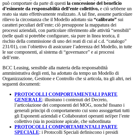
può comportare da parte di questi
la concessione del beneficio
d’esimente da responsabilità dell’ente collettivo,
e ciò sebbene un
reato sia stato effettivamente realizzato. A tal fine, assume particolare
rilievo la circostanza che il Modello adottato sia
“calibrato”
sui
caratteri peculiari dell’ente; ciò presuppone la mappatura dei
processi aziendali, con particolare riferimento alle attività “sensibili”
(nelle quali si potrebbe configurare, sia pure in linea teorica, il
rischio della commissione di uno dei reati di cui al c.d. “catalogo”
231/01), con l’obiettivo di assicurare l’aderenza del Modello, in tutte
le sue componenti, al sistema di “governance” e ai processi
dell’ente.
BCC Leasing, sensibile alla materia della responsabilità
amministrativa degli enti, ha adottato da tempo un Modello di
Organizzazione, Gestione e Controllo che si articola, tra gli altri, nei
seguenti documenti:
PROTOCOLLI COMPORTAMENTALI PARTE
GENERALE
: illustrano i contenuti del Decreto,
l’articolazione dei componenti del MOG, nonché fissano i
generali principi di comportamento cui sono assoggettati tutti
gli Esponenti aziendali e Collaboratori operanti nel/per l’ente
collettivo (sia in posizione apicale, che subordinata
PROTOCOLLI COMPORTAMENTALI PARTE
SPECIALE
: i Protocolli Speciali definiscono i presidi