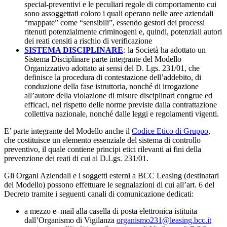
special-preventivi e le peculiari regole di comportamento cui
sono assoggettati coloro i quali operano nelle aree aziendali
“mappate” come “sensibili”, essendo gestori dei processi
ritenuti potenzialmente criminogeni e, quindi, potenziali autori
dei reati censiti a rischio di verificazione
SISTEMA DISCIPLINARE
:
la Società ha adottato un
Sistema Disciplinare parte integrante del Modello
Organizzativo adottato ai sensi del D. Lgs. 231/01, che
definisce la procedura di contestazione dell’addebito, di
conduzione della fase istruttoria, nonché di irrogazione
all’autore della violazione di misure disciplinari congrue ed
efficaci, nel rispetto delle norme previste dalla contrattazione
collettiva nazionale, nonché dalle leggi e regolamenti vigenti.
E’ parte integrante del Modello anche il
Codice Etico di Gruppo
,
che costituisce un elemento essenziale del sistema di controllo
preventivo, il quale contiene principi etici rilevanti ai fini della
prevenzione dei reati di cui al D.Lgs. 231/01.
Gli Organi Aziendali e i soggetti esterni a BCC Leasing (destinatari
del Modello) possono effettuare le segnalazioni di cui all’art. 6 del
Decreto tramite i seguenti canali di comunicazione dedicati:
a mezzo e–mail alla casella di posta elettronica istituita
dall’Organismo di Vigilanza
organismo231@leasing.bcc.it