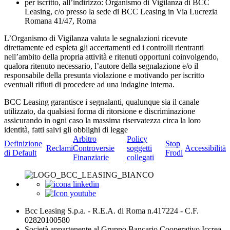
per iscritto, all’indirizzo: Organismo di Vigilanza di BCC
Leasing, c/o presso la sede di BCC Leasing in Via Lucrezia
Romana 41/47, Roma
L’Organismo di Vigilanza valuta le segnalazioni ricevute
direttamente ed espleta gli accertamenti ed i controlli rientranti
nell’ambito della propria attività e ritenuti opportuni coinvolgendo,
qualora ritenuto necessario, l’autore della segnalazione e/o il
responsabile della presunta violazione e motivando per iscritto
eventuali rifiuti di procedere ad una indagine interna.
BCC Leasing garantisce i segnalanti, qualunque sia il canale
utilizzato, da qualsiasi forma di ritorsione e discriminazione
assicurando in ogni caso la massima riservatezza circa la loro
identità, fatti salvi gli obblighi di legge
Arbitro
Policy
Definizione
Stop
Reclami
Controversie
soggetti
Accessibilità
di Default
Frodi
Finanziarie
collegati
Bcc Leasing S.p.a. - R.E.A. di Roma n.417224 - C.F.
02820100580
Società appartenente al Gruppo Bancario Cooperativo Iccrea -