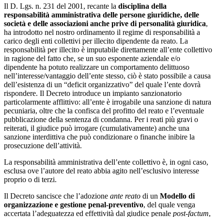
Il D. Lgs. n. 231 del 2001, recante la
disciplina della
responsabilità amministrativa delle persone giuridiche, delle
società e delle associazioni anche prive di personalità giuridica
,
ha introdotto nel nostro ordinamento il regime di responsabilità a
carico degli enti collettivi per illecito dipendente da reato. La
responsabilità per illecito è imputabile direttamente all’ente collettivo
in ragione del fatto che, se un suo esponente aziendale e/o
dipendente ha potuto realizzare un comportamento delittuoso
nell’interesse/vantaggio dell’ente stesso, ciò è stato possibile a causa
dell’esistenza di un “deficit organizzativo” del quale l’ente dovrà
rispondere. Il Decreto introduce un impianto sanzionatorio
particolarmente afflittivo: all’ente è irrogabile una sanzione di natura
pecuniaria, oltre che la confisca del profitto del reato e l’eventuale
pubblicazione della sentenza di condanna. Per i reati più gravi o
reiterati, il giudice può irrogare (cumulativamente) anche una
sanzione interdittiva che può condizionare o finanche inibire la
prosecuzione dell’attività.
La responsabilità amministrativa dell’ente collettivo è, in ogni caso,
esclusa ove l’autore del reato abbia agito nell’esclusivo interesse
proprio o di terzi.
Il Decreto sancisce che l’adozione
ante reato
di un
Modello di
organizzazione e gestione penal-preventivo
, del quale venga
accertata l’adeguatezza ed effettività dal giudice penale
post-factum
,