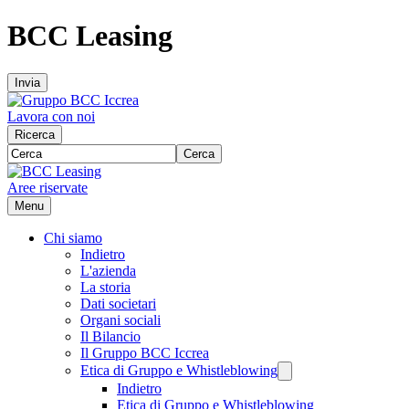
BCC Leasing
Invia
Lavora con noi
Ricerca
Cerca
Aree riservate
Menu
Chi siamo
Indietro
L'azienda
La storia
Dati societari
Organi sociali
Il Bilancio
Il Gruppo BCC Iccrea
Etica di Gruppo e Whistleblowing
Indietro
Etica di Gruppo e Whistleblowing