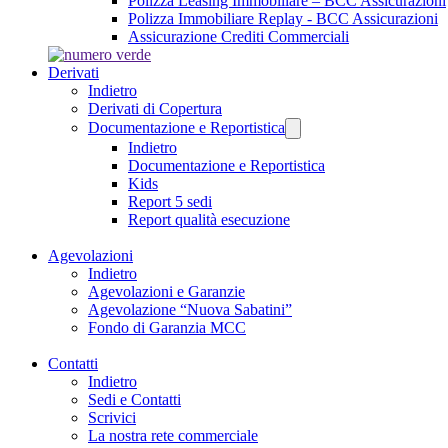
Polizza Leasing Immobiliare – BCC Assicurazioni
Polizza Immobiliare Replay - BCC Assicurazioni
Assicurazione Crediti Commerciali
Derivati
Indietro
Derivati di Copertura
Documentazione e Reportistica
Indietro
Documentazione e Reportistica
Kids
Report 5 sedi
Report qualità esecuzione
Agevolazioni
Indietro
Agevolazioni e Garanzie
Agevolazione “Nuova Sabatini”
Fondo di Garanzia MCC
Contatti
Indietro
Sedi e Contatti
Scrivici
La nostra rete commerciale